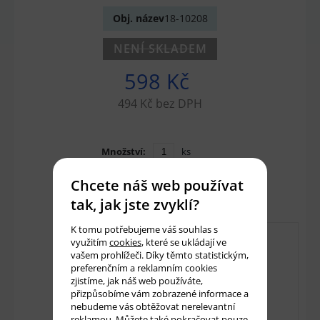
Obj. název
18-10208
NENÍ SKLADEM
598 Kč
494 Kč bez DPH
Množství:
ks
Chcete náš web používat
Přidat do košíku
tak, jak jste zvyklí?
K tomu potřebujeme váš souhlas s
využitím
cookies
, které se ukládají ve
vašem prohlížeči. Díky těmto statistickým,
preferenčním a reklamním cookies
zjistíme, jak náš web používáte,
přizpůsobíme vám zobrazené informace a
nebudeme vás obtěžovat nerelevantní
reklamou. Můžete také pokračovat pouze