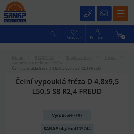
0
Facebook
Přihlášení
Home
PRODEJNA
Stopkové frézy
Pájené
Zaoblovací a radiusové frézy
Čelní vypouklá fréza D 4,8x9,5 L50,5 S8 R2,4 FREUD
Čelní vypouklá fréza D 4,8x9,5
L50,5 S8 R2,4 FREUD
Výrobce
FREUD
SANAP obj. kód
103744