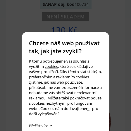
SANAP obj. kód
100734
NENÍ SKLADEM
130 Kč
107 Kč bez DPH
Chcete náš web používat
tak, jak jste zvyklí?
Množství:
ks
K tomu potřebujeme váš souhlas s
využitím
cookies
, které se ukládají ve
Přidat do košíku
vašem prohlížeči. Díky těmto statistickým,
preferenčním a reklamním cookies
zjistíme, jak náš web používáte,
přizpůsobíme vám zobrazené informace a
nebudeme vás obtěžovat nerelevantní
reklamou. Můžete také pokračovat pouze
s cookies nezbytnými pro fungování
webu. Cookies nám dodávají energii pro
další vylepšování.
Přečíst více