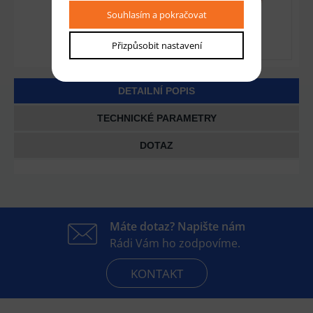
Souhlasím a pokračovat
Přizpůsobit nastavení
DETAILNÍ POPIS
TECHNICKÉ PARAMETRY
DOTAZ
Máte dotaz? Napište nám
Rádi Vám ho zodpovíme.
KONTAKT