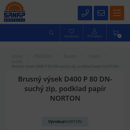
0
Facebook
Přihlášení
Home
PRODEJNA
Brusivo
Výseky
Kulaté
Brusný výsek D400 P 80 DN-suchý zip, podklad papír NORTON
Brusný výsek D400 P 80 DN-
suchý zip, podklad papír
NORTON
Výrobce
NORTON