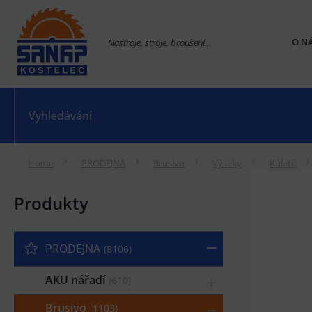
O N
Nástroje, stroje, broušení...
Home
PRODEJNA
Brusivo
Výseky
Kulaté
Produkty
PRODEJNA
8106
AKU nářadí
610
Brusivo
1103