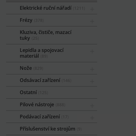
Elektrické ruční nářadí
1211
Frézy
378
Kluziva, čističe, mazací
tuky
25
Lepidla a spojovací
materiál
89
Nože
829
Odsávací zařízení
146
Ostatní
125
Pilové nástroje
888
Podávací zařízení
17
Příslušenství ke strojům
9