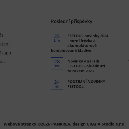
Poslední příspěvky
ás
25
FESTOOL novinky 2024
bře
- horní frézka a
ušení
akumulátorové
kombinované kladivo
ákupu
28
Novinky v nářadí
takt
úno
FESTOOL - ohlédnutí
za rokem 2023
24
PODZIMNÍ NOVINKY
lis
FESTOOL
Webové stránky ©2026 PANKREA
,
design GRAPA Studio s.r.o.