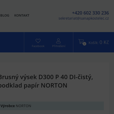
+420 602 330 236
BLOG
KONTAKT
sekretariat@sanapkostelec.cz
0 Kč
Košík:
0
Facebook
Přihlášení
Brusný výsek D300 P 40 DI-čistý,
podklad papír NORTON
Výrobce
NORTON