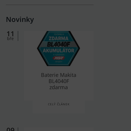
Novinky
11
bře
Baterie Makita
BL4040F
zdarma
CELÝ ČLÁNEK
09