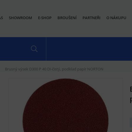
ÁS
SHOWROOM
E-SHOP
BROUŠENÍ
PARTNEŘI
O NÁKUPU
Brusný výsek D300 P 40 DI-čistý, podklad papír NORTON