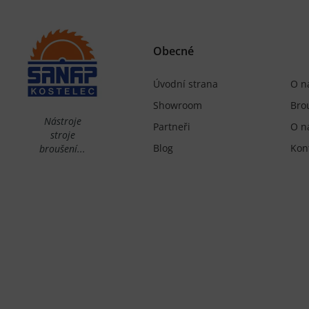
Obecné
Úvodní strana
O n
Showroom
Bro
Nástroje
Partneři
O n
stroje
Blog
Kon
broušení...