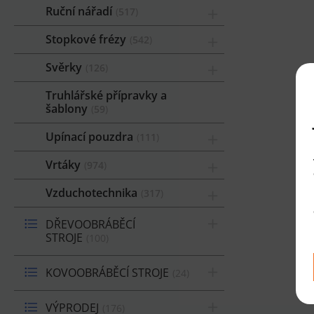
Ruční nářadí
517
Stopkové frézy
542
Svěrky
126
Truhlářské přípravky a
šablony
59
Upínací pouzdra
111
Vrtáky
974
Vzduchotechnika
317
DŘEVOOBRÁBĚCÍ
STROJE
100
KOVOOBRÁBĚCÍ STROJE
24
VÝPRODEJ
176