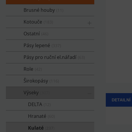
Brusné houby
11
Kotouče
183
Ostatní
46
Pásy lepené
337
Pásy pro ruční el.nářadí
63
Role
42
Širokopásy
116
Výseky
307
DETAILNÍ
DELTA
12
Hranaté
60
Kulaté
237