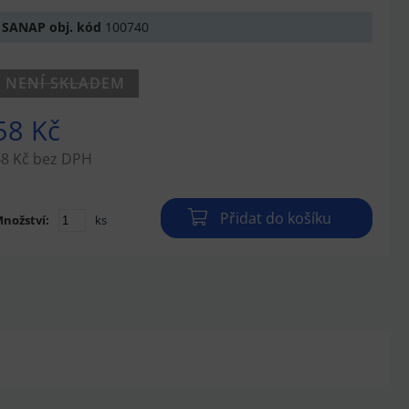
SANAP obj. kód
100740
NENÍ SKLADEM
58 Kč
48 Kč bez DPH
Přidat do košíku
nožství:
ks