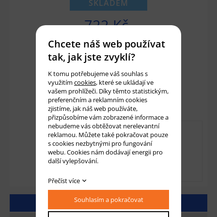
SKLADEM
722 Kč
597 Kč bez DPH
Chcete náš web používat
tak, jak jste zvyklí?
Množství:
ks
K tomu potřebujeme váš souhlas s
využitím
cookies
, které se ukládají ve
vašem prohlížeči. Díky těmto statistickým,
Přidat do košíku
preferenčním a reklamním cookies
zjistíme, jak náš web používáte,
přizpůsobíme vám zobrazené informace a
nebudeme vás obtěžovat nerelevantní
reklamou. Můžete také pokračovat pouze
s cookies nezbytnými pro fungování
webu. Cookies nám dodávají energii pro
další vylepšování.
Přečíst více
Souhlasím a pokračovat
DETAILNÍ POPIS