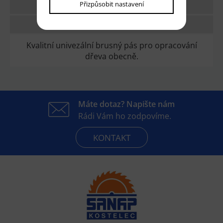
Přizpůsobit nastavení
TECHNICKÉ PARAMETRY
DOTAZ
Kvalitní univezální brusný pás pro opracování
dřeva obecně.
Máte dotaz? Napište nám
Rádi Vám ho zodpovíme.
KONTAKT