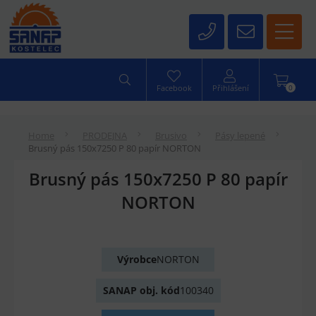
0
Facebook
Přihlášení
Home
PRODEJNA
Brusivo
Pásy lepené
Brusný pás 150x7250 P 80 papír NORTON
Brusný pás 150x7250 P 80 papír
NORTON
Výrobce
NORTON
SANAP obj. kód
100340