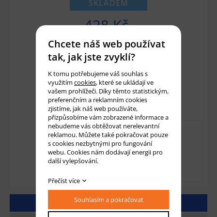
SKLADEM
428 Kč
354 Kč bez DPH
Chcete náš web používat
tak, jak jste zvyklí?
Množství:
ks
K tomu potřebujeme váš souhlas s
využitím
cookies
, které se ukládají ve
vašem prohlížeči. Díky těmto statistickým,
Přidat do košíku
preferenčním a reklamním cookies
zjistíme, jak náš web používáte,
přizpůsobíme vám zobrazené informace a
nebudeme vás obtěžovat nerelevantní
reklamou. Můžete také pokračovat pouze
s cookies nezbytnými pro fungování
webu. Cookies nám dodávají energii pro
další vylepšování.
Přečíst více
Souhlasím a pokračovat
DETAILNÍ POPIS