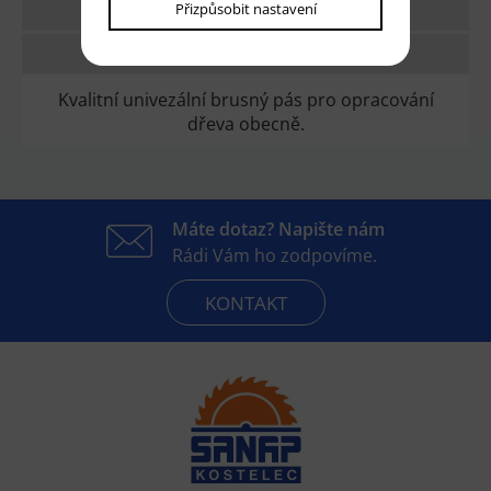
Přizpůsobit nastavení
TECHNICKÉ PARAMETRY
DOTAZ
Kvalitní univezální brusný pás pro opracování
dřeva obecně.
Máte dotaz? Napište nám
Rádi Vám ho zodpovíme.
KONTAKT