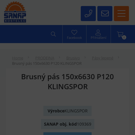
0
Facebook
Přihlášení
Home
PRODEJNA
Brusivo
Pásy lepené
Brusný pás 150x6630 P120 KLINGSPOR
Brusný pás 150x6630 P120
KLINGSPOR
Výrobce
KLINGSPOR
SANAP obj. kód
109369