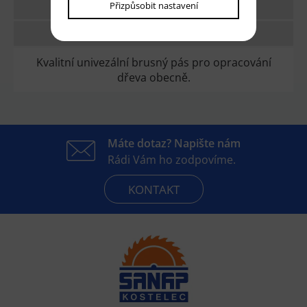
Přizpůsobit nastavení
TECHNICKÉ PARAMETRY
DOTAZ
Kvalitní univezální brusný pás pro opracování
dřeva obecně.
Máte dotaz? Napište nám
Rádi Vám ho zodpovíme.
KONTAKT