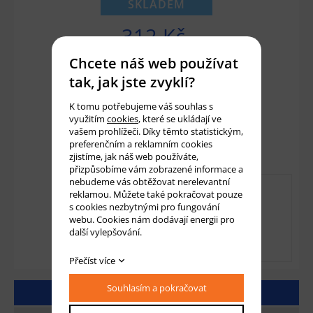
SKLADEM
312 Kč
258 Kč bez DPH
Chcete náš web používat
tak, jak jste zvyklí?
Množství:
ks
K tomu potřebujeme váš souhlas s
využitím
cookies
, které se ukládají ve
vašem prohlížeči. Díky těmto statistickým,
Přidat do košíku
preferenčním a reklamním cookies
zjistíme, jak náš web používáte,
přizpůsobíme vám zobrazené informace a
nebudeme vás obtěžovat nerelevantní
reklamou. Můžete také pokračovat pouze
s cookies nezbytnými pro fungování
webu. Cookies nám dodávají energii pro
další vylepšování.
Přečíst více
Souhlasím a pokračovat
DETAILNÍ POPIS