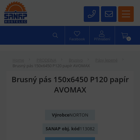
0
Facebook
Přihlášení
Home
PRODEJNA
Brusivo
Pásy lepené
Brusný pás 150x6450 P120 papír AVOMAX
Brusný pás 150x6450 P120 papír
AVOMAX
Výrobce
NORTON
SANAP obj. kód
113082