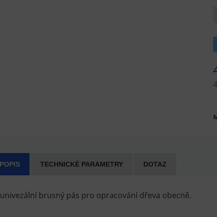
M
 POPIS
TECHNICKÉ PARAMETRY
DOTAZ
í univezální brusný pás pro opracování dřeva obecně.