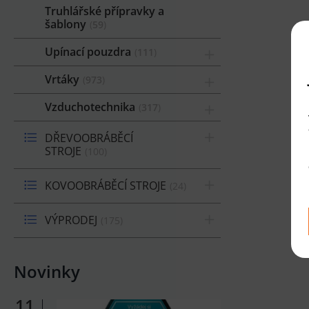
Truhlářské přípravky a
šablony
59
Upínací pouzdra
111
Vrtáky
973
Vzduchotechnika
317
DŘEVOOBRÁBĚCÍ
STROJE
100
KOVOOBRÁBĚCÍ STROJE
24
VÝPRODEJ
175
Novinky
11