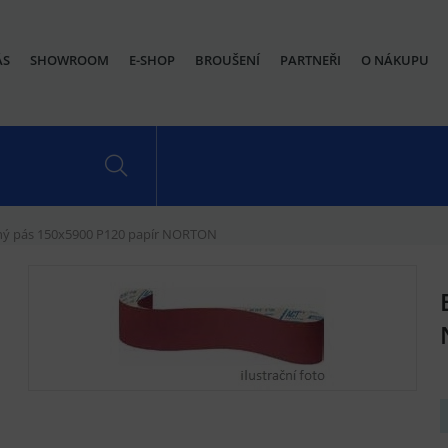
ÁS
SHOWROOM
E-SHOP
BROUŠENÍ
PARTNEŘI
O NÁKUPU
ný pás 150x5900 P120 papír NORTON