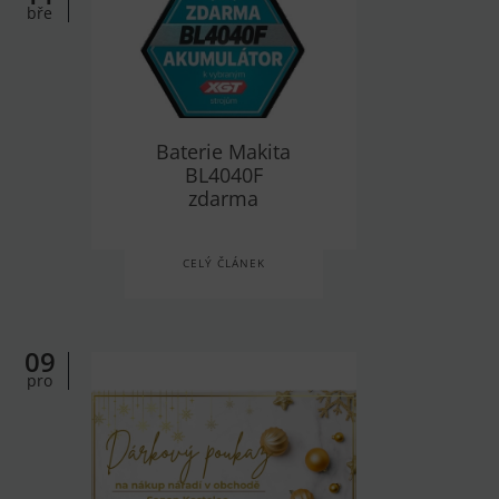
bře
Baterie Makita
BL4040F
zdarma
CELÝ ČLÁNEK
09
pro