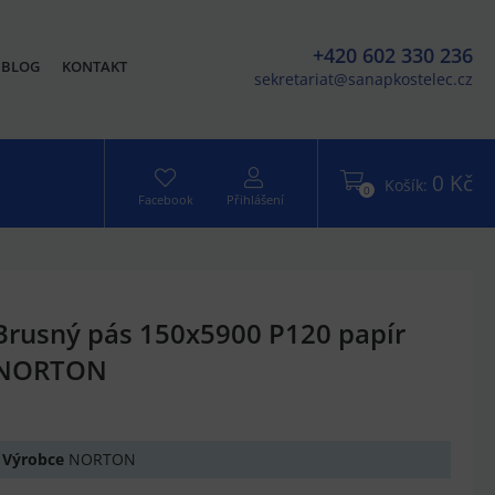
+420 602 330 236
BLOG
KONTAKT
sekretariat@sanapkostelec.cz
0 Kč
Košík:
0
Facebook
Přihlášení
Brusný pás 150x5900 P120 papír
NORTON
Výrobce
NORTON