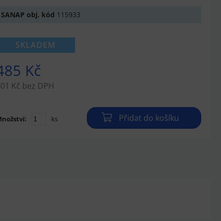
SANAP obj. kód
115933
SKLADEM
485 Kč
401 Kč bez DPH
Přidat do košíku
nožství:
ks