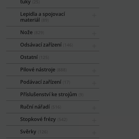
tuky
25
Lepidla a spojovací
materiál
89
Nože
829
Odsávací zařízení
146
Ostatní
125
Pilové nástroje
888
Podávací zařízení
17
Příslušenství ke strojům
9
Ruční nářadí
516
Stopkové frézy
542
Svěrky
126