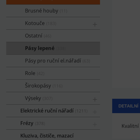
Brusné houby
11
Kotouče
183
Ostatní
46
Pásy lepené
338
Pásy pro ruční el.nářadí
63
Role
42
Širokopásy
116
Výseky
307
DETAILNÍ
Elektrické ruční nářadí
1211
Frézy
378
Kvalitn
Kluziva, čističe, mazací