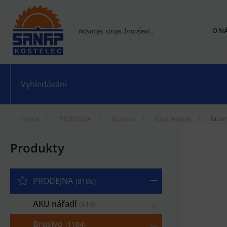
O N
Nástroje, stroje, broušení...
Home
PRODEJNA
Brusivo
Pásy lepené
Brus
Produkty
PRODEJNA
8106
AKU nářadí
610
Brusivo
1104