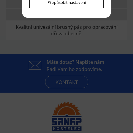
Přizpůsobit nastavení
TECHNICKÉ PARAMETRY
DOTAZ
Kvalitní univezální brusný pás pro opracování
dřeva obecně.
Máte dotaz? Napište nám
Rádi Vám ho zodpovíme.
KONTAKT