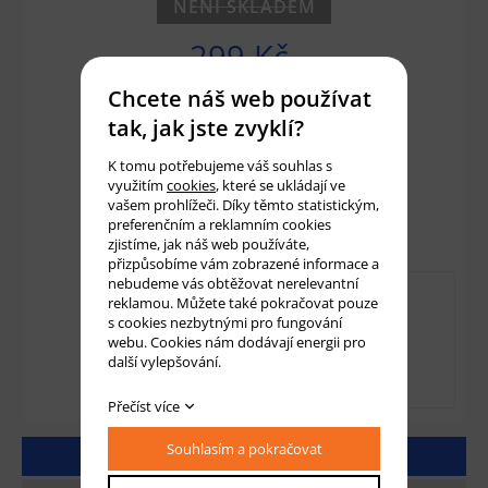
NENÍ SKLADEM
299 Kč
247 Kč bez DPH
Chcete náš web používat
tak, jak jste zvyklí?
Množství:
ks
K tomu potřebujeme váš souhlas s
využitím
cookies
, které se ukládají ve
vašem prohlížeči. Díky těmto statistickým,
Přidat do košíku
preferenčním a reklamním cookies
zjistíme, jak náš web používáte,
přizpůsobíme vám zobrazené informace a
nebudeme vás obtěžovat nerelevantní
reklamou. Můžete také pokračovat pouze
s cookies nezbytnými pro fungování
webu. Cookies nám dodávají energii pro
další vylepšování.
Přečíst více
Souhlasím a pokračovat
DETAILNÍ POPIS