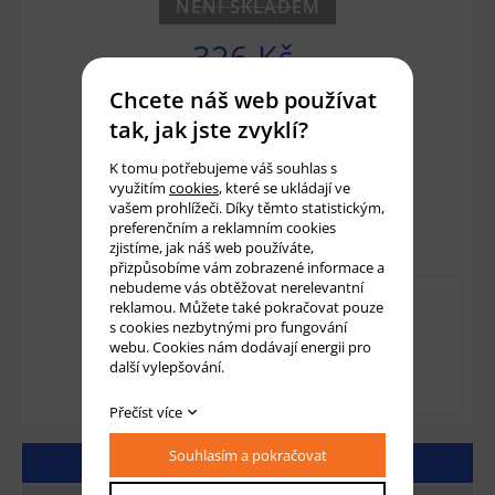
NENÍ SKLADEM
326 Kč
270 Kč bez DPH
Chcete náš web používat
tak, jak jste zvyklí?
Množství:
ks
K tomu potřebujeme váš souhlas s
využitím
cookies
, které se ukládají ve
vašem prohlížeči. Díky těmto statistickým,
Přidat do košíku
preferenčním a reklamním cookies
zjistíme, jak náš web používáte,
přizpůsobíme vám zobrazené informace a
nebudeme vás obtěžovat nerelevantní
reklamou. Můžete také pokračovat pouze
s cookies nezbytnými pro fungování
webu. Cookies nám dodávají energii pro
další vylepšování.
Přečíst více
Souhlasím a pokračovat
DETAILNÍ POPIS