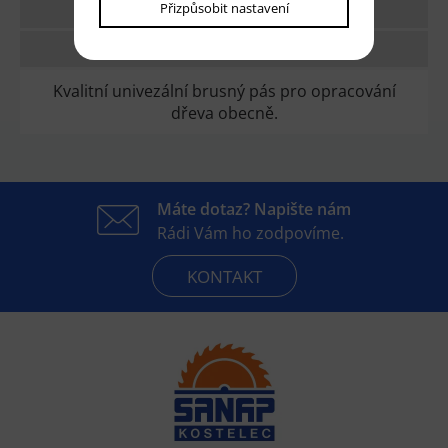
Přizpůsobit nastavení
TECHNICKÉ PARAMETRY
DOTAZ
Kvalitní univezální brusný pás pro opracování
dřeva obecně.
Máte dotaz? Napište nám
Rádi Vám ho zodpovíme.
KONTAKT