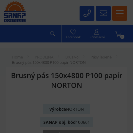
0
Facebook
Přihlášení
Home
PRODEJNA
Brusivo
Pásy lepené
Brusný pás 150x4800 P100 papír NORTON
Brusný pás 150x4800 P100 papír
NORTON
Výrobce
NORTON
SANAP obj. kód
100661