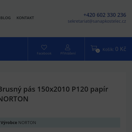
+420 602 330 236
BLOG
KONTAKT
sekretariat@sanapkostelec.cz
0 Kč
Košík:
0
Facebook
Přihlášení
Brusný pás 150x2010 P120 papír
NORTON
Výrobce
NORTON