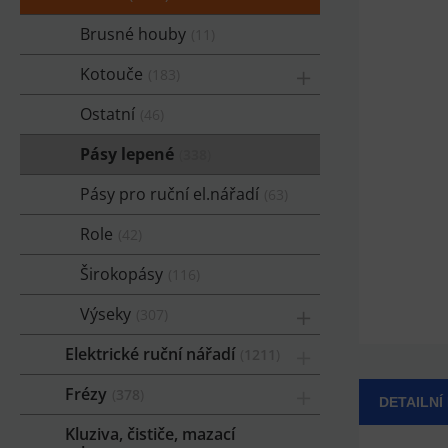
Brusné houby
11
Kotouče
183
Ostatní
46
Pásy lepené
338
Pásy pro ruční el.nářadí
63
Role
42
Širokopásy
116
Výseky
307
Elektrické ruční nářadí
1211
Frézy
378
DETAILNÍ
Kluziva, čističe, mazací