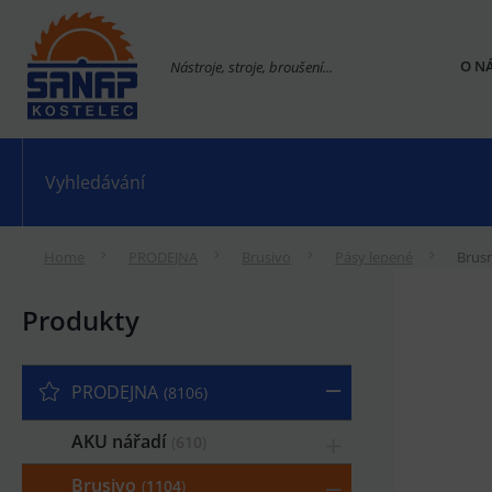
O N
Nástroje, stroje, broušení...
Home
PRODEJNA
Brusivo
Pásy lepené
Brus
Produkty
PRODEJNA
8106
AKU nářadí
610
Brusivo
1104