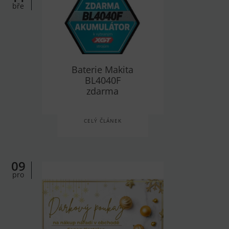
bře
Baterie Makita
BL4040F
zdarma
CELÝ ČLÁNEK
09
pro