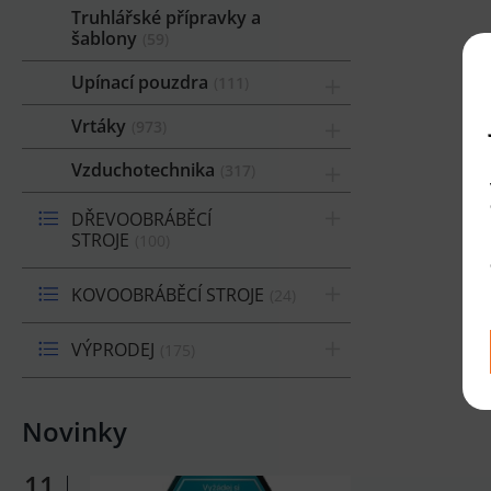
Truhlářské přípravky a
šablony
59
Upínací pouzdra
111
Vrtáky
973
Vzduchotechnika
317
DŘEVOOBRÁBĚCÍ
STROJE
100
KOVOOBRÁBĚCÍ STROJE
24
VÝPRODEJ
175
Novinky
11