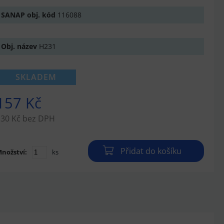
SANAP obj. kód
116088
Obj. název
H231
SKLADEM
157 Kč
130 Kč bez DPH
Přidat do košíku
nožství:
ks