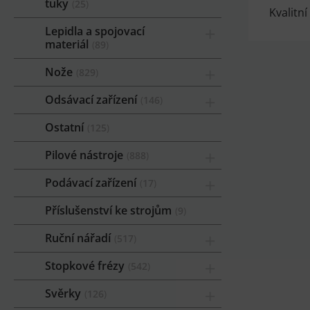
tuky
25
Kvalitn
Lepidla a spojovací
materiál
89
Nože
829
Odsávací zařízení
146
Ostatní
125
Pilové nástroje
888
Podávací zařízení
17
Příslušenství ke strojům
9
Ruční nářadí
517
Stopkové frézy
542
Svěrky
126