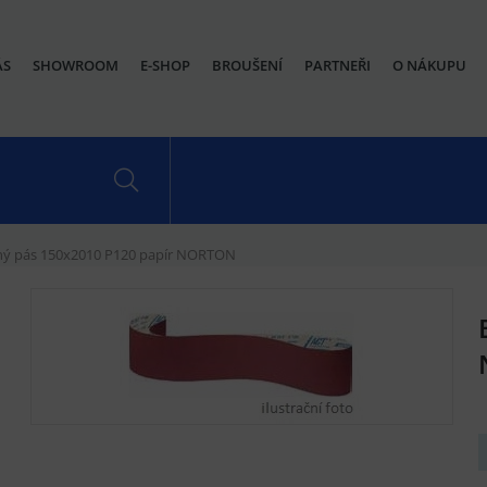
ÁS
SHOWROOM
E-SHOP
BROUŠENÍ
PARTNEŘI
O NÁKUPU
ný pás 150x2010 P120 papír NORTON