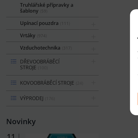
Truhlářské přípravky a
šablony
59
Upínací pouzdra
111
Vrtáky
974
Vzduchotechnika
317
DŘEVOOBRÁBĚCÍ
STROJE
100
KOVOOBRÁBĚCÍ STROJE
24
VÝPRODEJ
176
Novinky
11