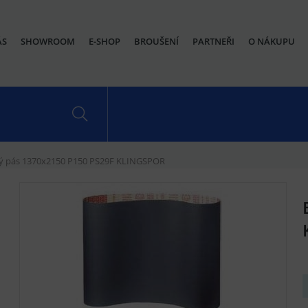
ÁS
SHOWROOM
E-SHOP
BROUŠENÍ
PARTNEŘI
O NÁKUPU
ý pás 1370x2150 P150 PS29F KLINGSPOR