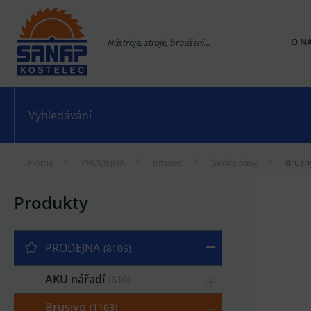
O N
Nástroje, stroje, broušení...
Home
PRODEJNA
Brusivo
Širokopásy
Brusn
Produkty
PRODEJNA
8106
AKU nářadí
610
Brusivo
1103