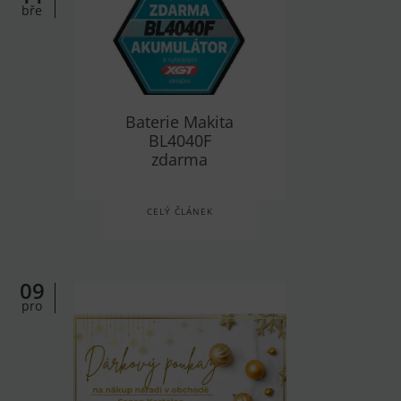
bře
Baterie Makita
BL4040F
zdarma
CELÝ ČLÁNEK
09
pro