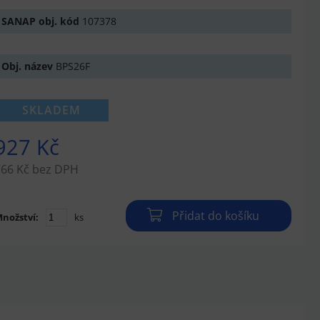
SANAP obj. kód
107378
Obj. název
BPS26F
SKLADEM
927 Kč
766 Kč bez DPH
Přidat do košíku
nožství:
ks