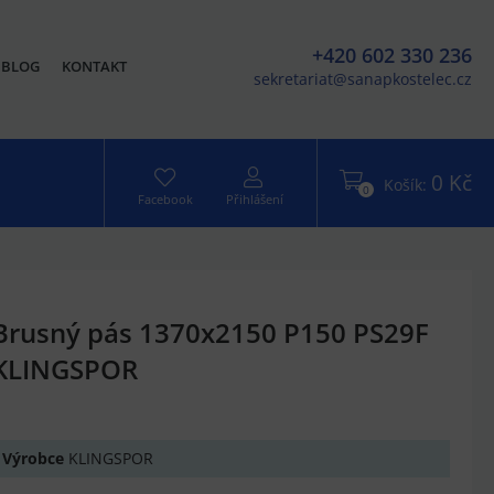
+420 602 330 236
BLOG
KONTAKT
sekretariat@sanapkostelec.cz
0 Kč
Košík:
0
Facebook
Přihlášení
Brusný pás 1370x2150 P150 PS29F
KLINGSPOR
Výrobce
KLINGSPOR