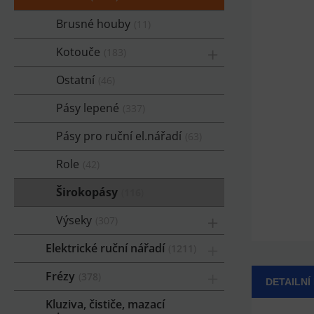
Brusné houby
11
Kotouče
183
Ostatní
46
Pásy lepené
337
Pásy pro ruční el.nářadí
63
Role
42
Širokopásy
116
Výseky
307
Elektrické ruční nářadí
1211
Frézy
378
DETAILNÍ
Kluziva, čističe, mazací