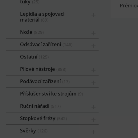
tuky
25
Prémiov
Lepidla a spojovací
materiál
89
Nože
829
Odsávací zařízení
146
Ostatní
125
Pilové nástroje
888
Podávací zařízení
17
Příslušenství ke strojům
9
Ruční nářadí
517
Stopkové frézy
542
Svěrky
126