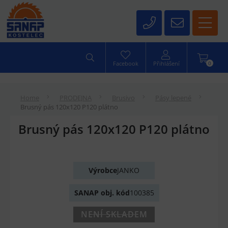
0
Facebook
Přihlášení
Home
PRODEJNA
Brusivo
Pásy lepené
Brusný pás 120x120 P120 plátno
Brusný pás 120x120 P120 plátno
Výrobce
JANKO
SANAP obj. kód
100385
NENÍ SKLADEM