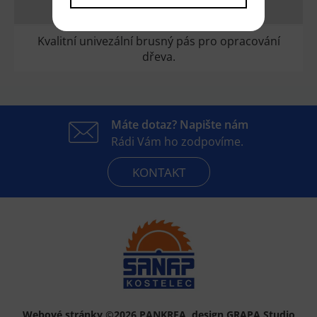
DOTAZ
Kvalitní univezální brusný pás pro opracování
dřeva.
Máte dotaz? Napište nám
Rádi Vám ho zodpovíme.
KONTAKT
Webové stránky ©2026 PANKREA
,
design GRAPA Studio