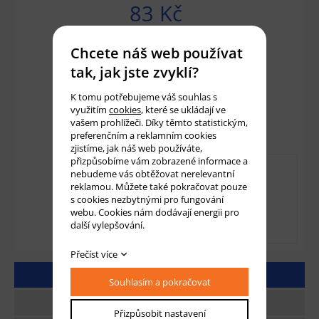
83 Kč
69 Kč bez DPH
Chcete náš web používat
tak, jak jste zvyklí?
Množství:
ks
K tomu potřebujeme váš souhlas s
využitím
cookies
, které se ukládají ve
Přidat do košíku
vašem prohlížeči. Díky těmto statistickým,
preferenčním a reklamním cookies
zjistíme, jak náš web používáte,
přizpůsobíme vám zobrazené informace a
nebudeme vás obtěžovat nerelevantní
reklamou. Můžete také pokračovat pouze
s cookies nezbytnými pro fungování
webu. Cookies nám dodávají energii pro
další vylepšování.
Přečíst více
DETAILNÍ POPIS
Souhlasím a pokračovat
TECHNICKÉ PARAMETRY
Přizpůsobit nastavení