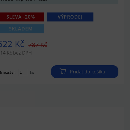
SLEVA -20%
VÝPRODEJ
SKLADEM
622 Kč
787 Kč
514 Kč bez DPH
Přidat do košíku
nožství:
ks