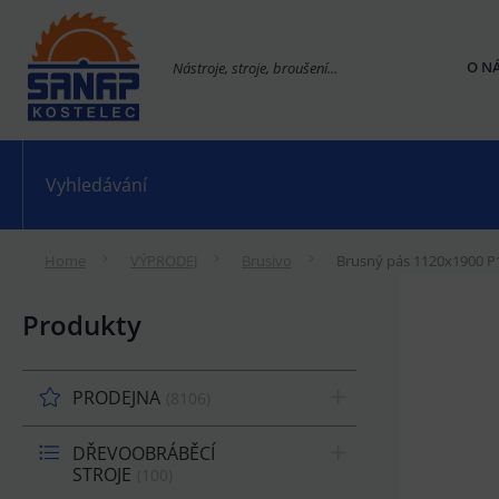
O N
Nástroje, stroje, broušení...
Home
VÝPRODEJ
Brusivo
Brusný pás 1120x1900 P
Produkty
PRODEJNA
8106
DŘEVOOBRÁBĚCÍ
STROJE
100