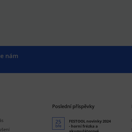
te nám
.
Poslední příspěvky
ás
25
FESTOOL novinky 2024
bře
- horní frézka a
ušení
akumulátorové