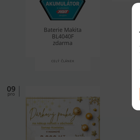
Baterie Makita
BL4040F
zdarma
CELÝ ČLÁNEK
09
pro