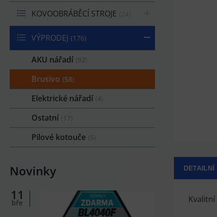
KOVOOBRÁBĚCÍ STROJE
24
VÝPRODEJ
176
AKU nářadí
92
Brusivo
58
Elektrické nářadí
4
Ostatní
17
Pilové kotouče
5
Novinky
DETAILNÍ
11
Kvalitn
bře