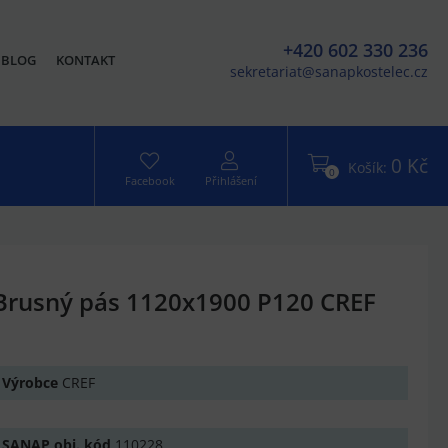
+420 602 330 236
BLOG
KONTAKT
sekretariat@sanapkostelec.cz
0 Kč
Košík:
0
Facebook
Přihlášení
Brusný pás 1120x1900 P120 CREF
Výrobce
CREF
SANAP obj. kód
110228