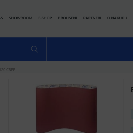
ÁS
SHOWROOM
E-SHOP
BROUŠENÍ
PARTNEŘI
O NÁKUPU
120 CREF