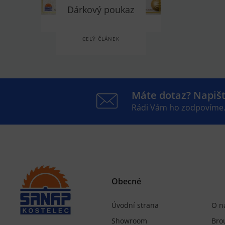
Dárkový poukaz
CELÝ ČLÁNEK
Máte dotaz? Napiš
Rádi Vám ho zodpovíme
Obecné
Úvodní strana
O n
Showroom
Bro