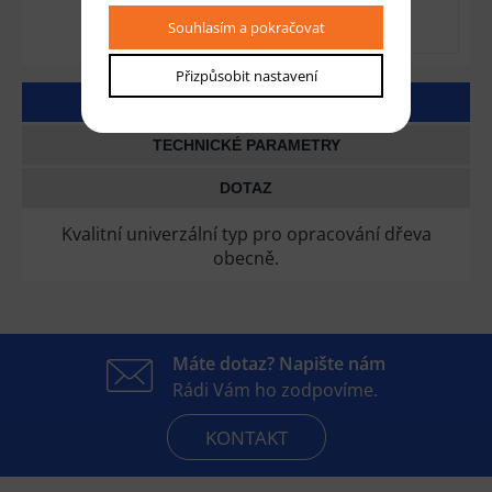
Souhlasím a pokračovat
Přizpůsobit nastavení
DETAILNÍ POPIS
TECHNICKÉ PARAMETRY
DOTAZ
Kvalitní univerzální typ pro opracování dřeva
obecně.
Máte dotaz? Napište nám
Rádi Vám ho zodpovíme.
KONTAKT