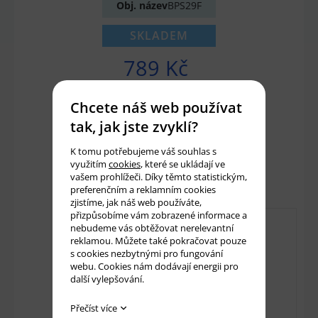
Obj. název
BPS29F
SKLADEM
789 Kč
652 Kč bez DPH
Chcete náš web používat
tak, jak jste zvyklí?
Množství:
ks
K tomu potřebujeme váš souhlas s
využitím
cookies
, které se ukládají ve
Přidat do košíku
vašem prohlížeči. Díky těmto statistickým,
preferenčním a reklamním cookies
zjistíme, jak náš web používáte,
přizpůsobíme vám zobrazené informace a
nebudeme vás obtěžovat nerelevantní
reklamou. Můžete také pokračovat pouze
s cookies nezbytnými pro fungování
webu. Cookies nám dodávají energii pro
další vylepšování.
Přečíst více