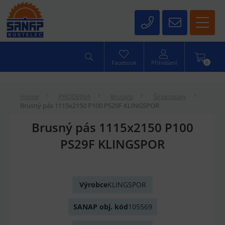
0
Facebook
Přihlášení
Home
PRODEJNA
Brusivo
Širokopásy
Brusný pás 1115x2150 P100 PS29F KLINGSPOR
Brusný pás 1115x2150 P100
PS29F KLINGSPOR
Výrobce
KLINGSPOR
SANAP obj. kód
105569