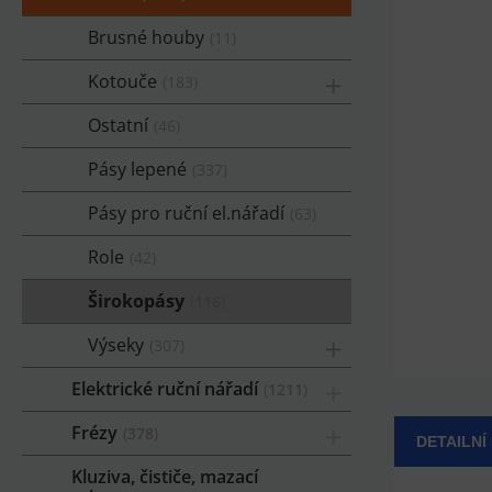
Brusné houby
11
Kotouče
183
Ostatní
46
Pásy lepené
337
Pásy pro ruční el.nářadí
63
Role
42
Širokopásy
116
Výseky
307
Elektrické ruční nářadí
1211
Frézy
378
DETAILNÍ
Kluziva, čističe, mazací