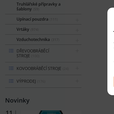
Truhlářské přípravky a
šablony
59
Upínací pouzdra
111
Vrtáky
974
Vzduchotechnika
317
DŘEVOOBRÁBĚCÍ
STROJE
100
KOVOOBRÁBĚCÍ STROJE
24
VÝPRODEJ
176
Novinky
11