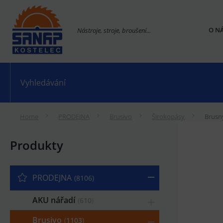
O N
Nástroje, stroje, broušení...
Home
PRODEJNA
Brusivo
Širokopásy
Brusn
Produkty
PRODEJNA
8106
AKU nářadí
610
Brusivo
1103