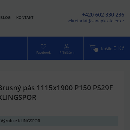
+420 602 330 236
BLOG
KONTAKT
sekretariat@sanapkostelec.cz
0 Kč
Košík:
0
Facebook
Přihlášení
Brusný pás 1115x1900 P150 PS29F
KLINGSPOR
Výrobce
KLINGSPOR