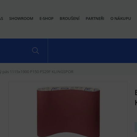
ÁS
SHOWROOM
E-SHOP
BROUŠENÍ
PARTNEŘI
O NÁKUPU
ý pás 1115x1900 P150 PS29F KLINGSPOR