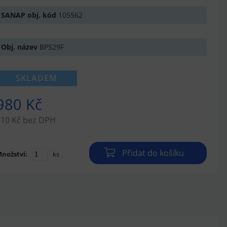
SANAP obj. kód
105562
Obj. název
BPS29F
SKLADEM
980 Kč
810 Kč bez DPH
Přidat do košíku
nožství:
ks