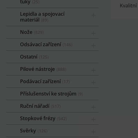
tuky
25
Kvalitn
Lepidla a spojovací
materiál
89
Nože
829
Odsávací zařízení
146
Ostatní
125
Pilové nástroje
888
Podávací zařízení
17
Příslušenství ke strojům
9
Ruční nářadí
517
Stopkové frézy
542
Svěrky
126