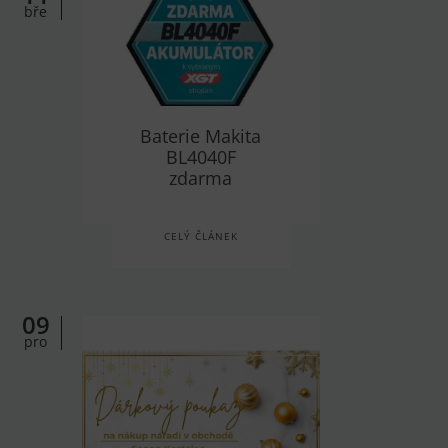
bře
Baterie Makita
BL4040F
zdarma
CELÝ ČLÁNEK
09
pro