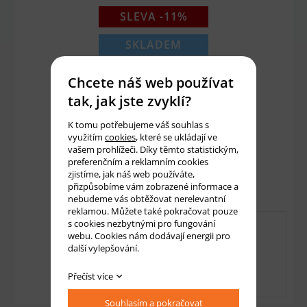
SLEVA -11%
SKLADEM
36 Kč
41 Kč
Chcete náš web používat
30 Kč bez DPH
tak, jak jste zvyklí?
K tomu potřebujeme váš souhlas s
využitím
cookies
, které se ukládají ve
Množství:
ks
vašem prohlížeči. Díky těmto statistickým,
preferenčním a reklamním cookies
Přidat do košíku
zjistíme, jak náš web používáte,
přizpůsobíme vám zobrazené informace a
nebudeme vás obtěžovat nerelevantní
reklamou. Můžete také pokračovat pouze
s cookies nezbytnými pro fungování
webu. Cookies nám dodávají energii pro
další vylepšování.
Přečíst více
Souhlasím a pokračovat