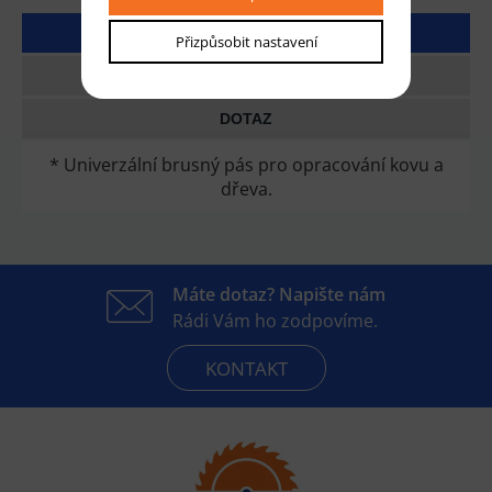
DETAILNÍ POPIS
Přizpůsobit nastavení
TECHNICKÉ PARAMETRY
DOTAZ
* Univerzální brusný pás pro opracování kovu a
dřeva.
Máte dotaz? Napište nám
Rádi Vám ho zodpovíme.
KONTAKT