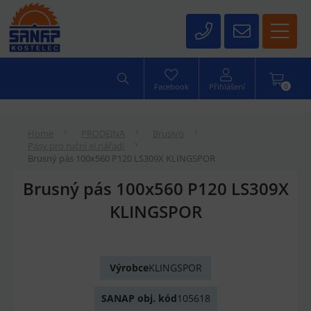
0
Facebook
Přihlášení
Home
PRODEJNA
Brusivo
Pásy pro ruční el.nářadí
Brusný pás 100x560 P120 LS309X KLINGSPOR
Brusný pás 100x560 P120 LS309X
KLINGSPOR
Výrobce
KLINGSPOR
SANAP obj. kód
105618