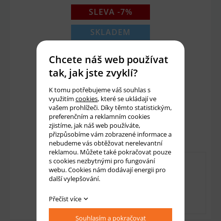
SLEVA -7%
SKLADEM
45 Kč
48 Kč
Chcete náš web používat
37 Kč bez DPH
tak, jak jste zvyklí?
K tomu potřebujeme váš souhlas s
využitím
cookies
, které se ukládají ve
Množství:
ks
vašem prohlížeči. Díky těmto statistickým,
preferenčním a reklamním cookies
Přidat do košíku
zjistíme, jak náš web používáte,
přizpůsobíme vám zobrazené informace a
nebudeme vás obtěžovat nerelevantní
reklamou. Můžete také pokračovat pouze
s cookies nezbytnými pro fungování
webu. Cookies nám dodávají energii pro
další vylepšování.
Přečíst více
Souhlasím a pokračovat