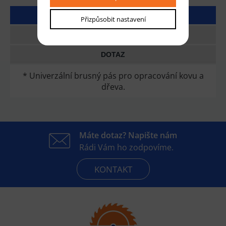
DETAILNÍ POPIS
Přizpůsobit nastavení
TECHNICKÉ PARAMETRY
DOTAZ
* Univerzální brusný pás pro opracování kovu a
dřeva.
Máte dotaz? Napište nám
Rádi Vám ho zodpovíme.
KONTAKT