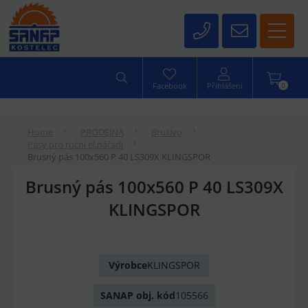
0
Facebook
Přihlášení
Home
PRODEJNA
Brusivo
Pásy pro ruční el.nářadí
Brusný pás 100x560 P 40 LS309X KLINGSPOR
Brusný pás 100x560 P 40 LS309X
KLINGSPOR
Výrobce
KLINGSPOR
SANAP obj. kód
105566