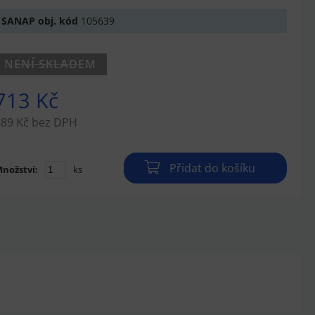
SANAP obj. kód
105639
NENÍ SKLADEM
713 Kč
589 Kč bez DPH
Přidat do košíku
nožství:
ks