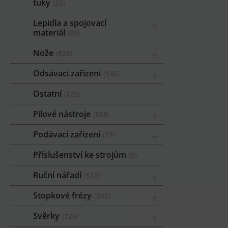
tuky
25
Lepidla a spojovací
materiál
89
Nože
829
Odsávací zařízení
146
Ostatní
125
Pilové nástroje
888
Podávací zařízení
17
Příslušenství ke strojům
9
Ruční nářadí
517
Stopkové frézy
542
Svěrky
126