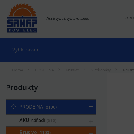
O N
Nástroje, stroje, broušení...
Home
PRODEJNA
Brusivo
Širokopásy
Brusn
Produkty
PRODEJNA
8106
AKU nářadí
610
Brusivo
1103