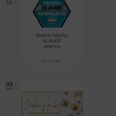
bře
Baterie Makita
BL4040F
zdarma
CELÝ ČLÁNEK
09
pro