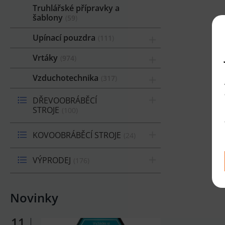
Truhlářské přípravky a
šablony
59
Upínací pouzdra
111
Vrtáky
974
Vzduchotechnika
317
DŘEVOOBRÁBĚCÍ
STROJE
100
KOVOOBRÁBĚCÍ STROJE
24
VÝPRODEJ
176
Novinky
11