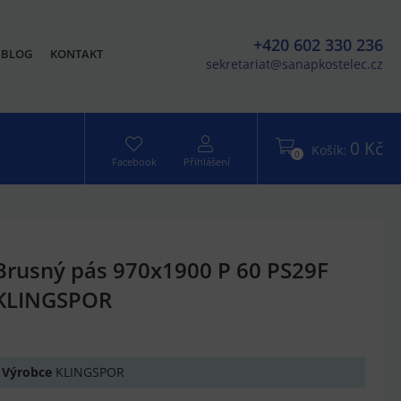
+420 602 330 236
BLOG
KONTAKT
sekretariat@sanapkostelec.cz
0 Kč
Košík:
0
Facebook
Přihlášení
Brusný pás 970x1900 P 60 PS29F
KLINGSPOR
Výrobce
KLINGSPOR