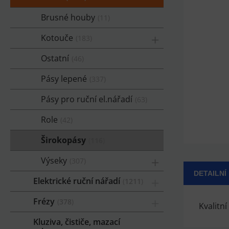
Brusné houby
11
Kotouče
183
Ostatní
46
Pásy lepené
337
Pásy pro ruční el.nářadí
63
Role
42
Širokopásy
116
Výseky
307
DETAILNÍ
Elektrické ruční nářadí
1211
Frézy
378
Kvalitn
Kluziva, čističe, mazací