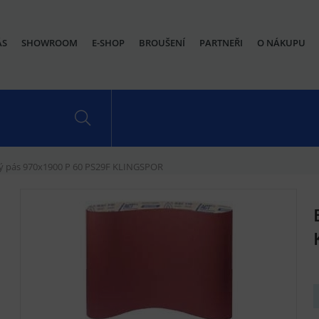
ÁS
SHOWROOM
E-SHOP
BROUŠENÍ
PARTNEŘI
O NÁKUPU
ý pás 970x1900 P 60 PS29F KLINGSPOR