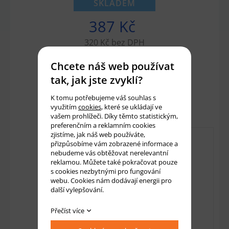
SKLADEM
387 Kč
320 Kč bez DPH
Chcete náš web používat
Množství:
ks
tak, jak jste zvyklí?
K tomu potřebujeme váš souhlas s
Přidat do košíku
využitím
cookies
, které se ukládají ve
vašem prohlížeči. Díky těmto statistickým,
preferenčním a reklamním cookies
zjistíme, jak náš web používáte,
přizpůsobíme vám zobrazené informace a
nebudeme vás obtěžovat nerelevantní
reklamou. Můžete také pokračovat pouze
s cookies nezbytnými pro fungování
webu. Cookies nám dodávají energii pro
další vylepšování.
Přečíst více