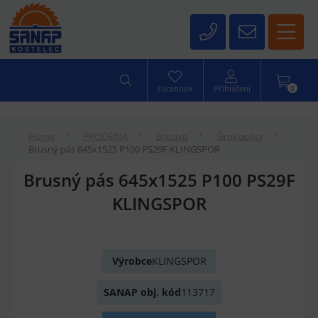
0
Facebook
Přihlášení
Home
PRODEJNA
Brusivo
Širokopásy
Brusný pás 645x1525 P100 PS29F KLINGSPOR
Brusný pás 645x1525 P100 PS29F
KLINGSPOR
Výrobce
KLINGSPOR
SANAP obj. kód
113717