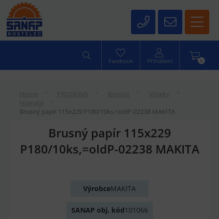
0
Facebook
Přihlášení
Home
PRODEJNA
Brusivo
Výseky
Hranaté
Brusný papír 115x229 P180/10ks,=oldP-02238 MAKITA
Brusný papír 115x229
P180/10ks,=oldP-02238 MAKITA
Výrobce
MAKITA
SANAP obj. kód
101066