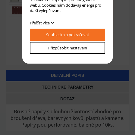
webu. Cookies nám dodávají energii pro
další vylepšování.
Přečíst více
Souhlasím a pokračovat
Přizpůsobit nastavení
DETAILNÍ POPIS
TECHNICKÉ PARAMETRY
DOTAZ
Brusné papíry s dlouhou životností vhodné pro
broušení dřeva, barevných kovů, plastů a kamene.
Papíry jsou perforované, balené po 10ks.