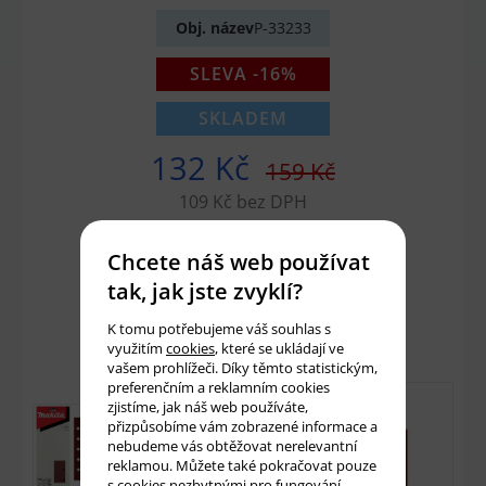
Obj. název
P-33233
SLEVA -16%
SKLADEM
132 Kč
159 Kč
109 Kč bez DPH
Chcete náš web používat
Množství:
ks
tak, jak jste zvyklí?
Přidat do košíku
K tomu potřebujeme váš souhlas s
využitím
cookies
, které se ukládají ve
vašem prohlížeči. Díky těmto statistickým,
preferenčním a reklamním cookies
zjistíme, jak náš web používáte,
přizpůsobíme vám zobrazené informace a
nebudeme vás obtěžovat nerelevantní
reklamou. Můžete také pokračovat pouze
s cookies nezbytnými pro fungování