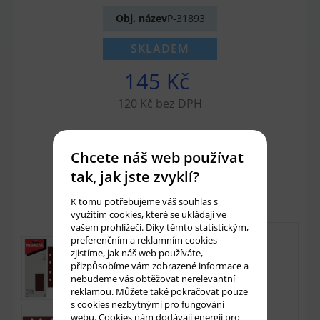
Obj. název
P-31893
SKLADEM
145 Kč
120 Kč bez DPH
Množství:
ks
Chcete náš web používat
tak, jak jste zvyklí?
Přidat do košíku
K tomu potřebujeme váš souhlas s
využitím
cookies
, které se ukládají ve
vašem prohlížeči. Díky těmto statistickým,
preferenčním a reklamním cookies
zjistíme, jak náš web používáte,
přizpůsobíme vám zobrazené informace a
nebudeme vás obtěžovat nerelevantní
reklamou. Můžete také pokračovat pouze
s cookies nezbytnými pro fungování
webu. Cookies nám dodávají energii pro