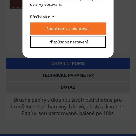
další vylepšování.
Přečíst více
Souhlasím a pokračovat
Přizpůsobit nastavení
DETAILNÍ POPIS
TECHNICKÉ PARAMETRY
DOTAZ
Brusné papíry s dlouhou životností vhodné pro
broušení dřeva, barevných kovů, plastů a kamene.
Papíry jsou perforované, balené po 10ks.