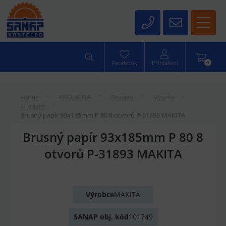
0
Facebook
Přihlášení
Home
PRODEJNA
Brusivo
Výseky
Hranaté
Brusný papír 93x185mm P 80 8 otvorů P-31893 MAKITA
Brusný papír 93x185mm P 80 8
otvorů P-31893 MAKITA
Výrobce
MAKITA
SANAP obj. kód
101749