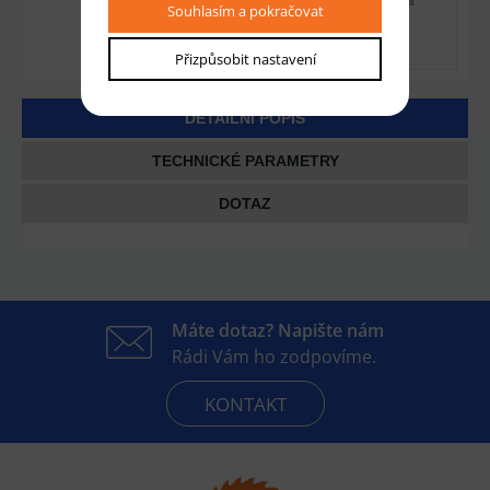
Souhlasím a pokračovat
Přizpůsobit nastavení
DETAILNÍ POPIS
TECHNICKÉ PARAMETRY
DOTAZ
Máte dotaz? Napište nám
Rádi Vám ho zodpovíme.
KONTAKT