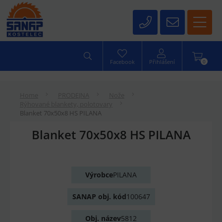
0
Facebook
Přihlášení
Home
PRODEJNA
Nože
Rýhované blankety, polotovary
Blanket 70x50x8 HS PILANA
Blanket 70x50x8 HS PILANA
Výrobce
PILANA
SANAP obj. kód
100647
Obj. název
5812