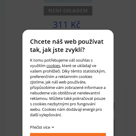
NENÍ SKLADEM
311 Kč
257 Kč bez DPH
Chcete náš web používat
tak, jak jste zvyklí?
Množství:
ks
K tomu potřebujeme váš souhlas s
využitím
cookies
, které se ukládají ve
Přidat do košíku
vašem prohlížeči. Díky těmto statistickým,
preferenčním a reklamním cookies
zjistíme, jak náš web používáte,
přizpůsobíme vám zobrazené informace a
nebudeme vás obtěžovat nerelevantní
reklamou. Můžete také pokračovat pouze
s cookies nezbytnými pro fungování
webu. Cookies nám dodávají energii pro
další vylepšování.
Přečíst více