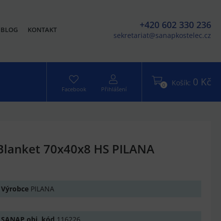
+420 602 330 236
BLOG
KONTAKT
sekretariat@sanapkostelec.cz
0 Kč
Košík:
0
Facebook
Přihlášení
Blanket 70x40x8 HS PILANA
Výrobce
PILANA
SANAP obj. kód
116226