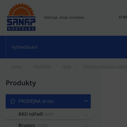
O N
Nástroje, stroje, broušení...
Home
PRODEJNA
Nože
Rýhované blankety, polot
Produkty
PRODEJNA
8106
AKU nářadí
610
Brusivo
1103