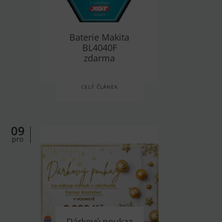
Baterie Makita
BL4040F
zdarma
CELÝ ČLÁNEK
09
pro
Dárkový poukaz