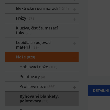
Elektrické ruční nářadí
1211
Frézy
378
Kluziva, čističe, mazací
tuky
25
Lepidla a spojovací
materiál
89
Nože
829
Hoblovací nože
108
Polotovary
4
Profilové nože
366
DETAILNÍ
Rýhované blankety,
polotovary
23