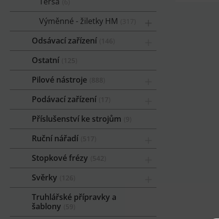
Tersa
6
Výměnné - žiletky HM
317
Odsávací zařízení
146
Ostatní
125
Pilové nástroje
888
Podávací zařízení
17
Příslušenství ke strojům
9
Ruční nářadí
517
Stopkové frézy
542
Svěrky
126
Truhlářské přípravky a
šablony
59