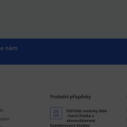
te nám
.
Poslední příspěvky
ás
25
FESTOOL novinky 2024
bře
- horní frézka a
ušení
akumulátorové
kombinované kladivo