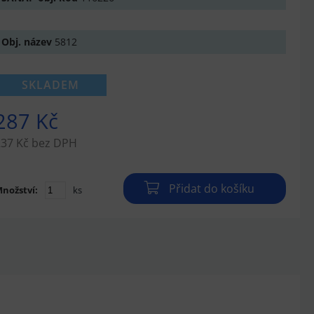
Obj. název
5812
SKLADEM
287 Kč
237 Kč bez DPH
Přidat do košíku
nožství:
ks