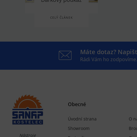
CELÝ ČLÁNEK
Máte dotaz? Napiš
Rádi Vám ho zodpovíme
Obecné
Úvodní strana
O n
Showroom
Bro
Nástroje