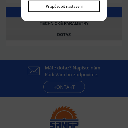
Přizpůsobit nastavení
DETAILNÍ POPIS
TECHNICKÉ PARAMETRY
DOTAZ
Máte dotaz? Napište nám
Rádi Vám ho zodpovíme.
KONTAKT