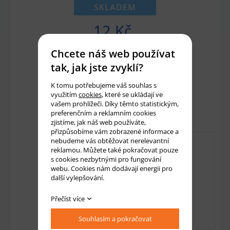
SKLADEM
12 Kč
10 Kč bez DPH
Chcete náš web používat
tak, jak jste zvyklí?
Množství:
ks
K tomu potřebujeme váš souhlas s
využitím
cookies
, které se ukládají ve
Přidat do košíku
vašem prohlížeči. Díky těmto statistickým,
preferenčním a reklamním cookies
zjistíme, jak náš web používáte,
přizpůsobíme vám zobrazené informace a
nebudeme vás obtěžovat nerelevantní
reklamou. Můžete také pokračovat pouze
s cookies nezbytnými pro fungování
webu. Cookies nám dodávají energii pro
další vylepšování.
Přečíst více
Souhlasím a pokračovat