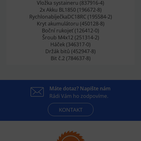
Vložka systaineru (837916-4)
2x Akku BL1850 (196672-8)
RychlonabíječkaDC18RC (195584-2)
Kryt akumulátoru (450128-8)
Boční rukojeť (126412-0)
Šroub M4x12 (251314-2)
Háček (346317-0)
Držák bitů (452947-8)
Bit č.2 (784637-8)
Máte dotaz? Napište nám
Rádi Vám ho zodpovíme.
KONTAKT