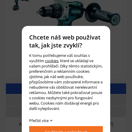
Chcete náš web používat
tak, jak jste zvyklí?
K tomu potřebujeme váš souhlas s
využitím
cookies
, které se ukládají ve
vašem prohlížeči. Díky těmto statistickým,
preferenčním a reklamním cookies
zjistíme, jak náš web používáte,
přizpůsobíme vám zobrazené informace a
nebudeme vás obtěžovat nerelevantní
DETAILNÍ POPIS
reklamou. Můžete také pokračovat pouze
s cookies nezbytnými pro fungování
TECHNICKÉ PARAMETRY
webu. Cookies nám dodávají energii pro
další vylepšování.
DOTAZ
Přečíst více
Aku vrtačka Makita bezuhlíková DDF481RTJ
18V/5,0Li-ion + systainer