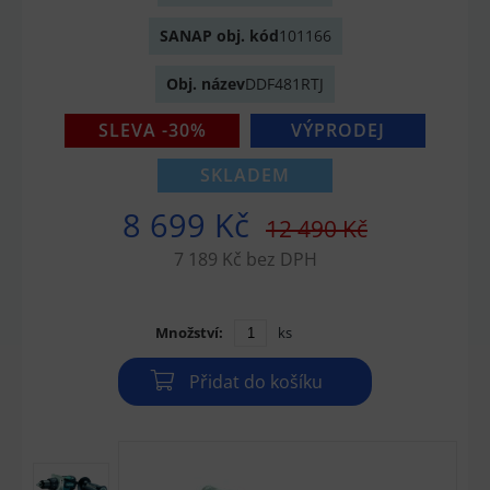
SANAP obj. kód
101166
Obj. název
DDF481RTJ
SLEVA -30%
VÝPRODEJ
SKLADEM
8 699 Kč
12 490 Kč
7 189 Kč bez DPH
Množství:
ks
Přidat do košíku