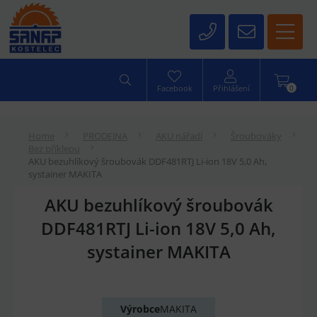
0
Facebook
Přihlášení
Home
PRODEJNA
AKU nářadí
Šroubováky
Bez příklepu
AKU bezuhlíkový šroubovák DDF481RTJ Li-ion 18V 5,0 Ah,
systainer MAKITA
AKU bezuhlíkový šroubovák
DDF481RTJ Li-ion 18V 5,0 Ah,
systainer MAKITA
Výrobce
MAKITA