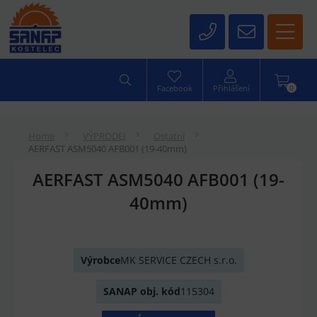
0
Facebook
Přihlášení
Home
VÝPRODEJ
Ostatní
AERFAST ASM5040 AFB001 (19-40mm)
AERFAST ASM5040 AFB001 (19-
40mm)
Výrobce
MK SERVICE CZECH s.r.o.
SANAP obj. kód
115304