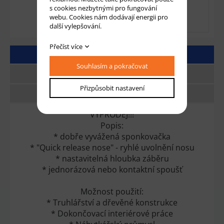
s cookies nezbytnými pro fungování
webu. Cookies nám dodávají energii pro
další vylepšování.
Přečíst více
DETAILNÍ POPIS
Souhlasím a pokračovat
TECHNICKÉ PARAMETRY
Přizpůsobit nastavení
DOTAZ
VÝPRODEJ!!!
Popis:
* dobře vyvážená sponkovačka
* "Quick release nose" - ryhlé uvolnění nosu
* nastavitelná hloubka záběru
* jednorázová nebo kontaktní spoušť
Možnost použití:
* Truhlářství a dřevěné konstrukce
* Dokončovací interiérové práce