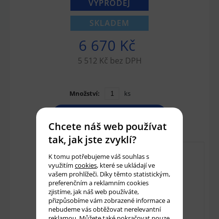
VÝPRODEJ
SKLADEM
6 670 Kč
5 512 Kč bez DPH
Množství:
ks
Přidat do košíku
Chcete náš web používat
tak, jak jste zvyklí?
K tomu potřebujeme váš souhlas s
využitím
cookies
, které se ukládají ve
vašem prohlížeči. Díky těmto statistickým,
preferenčním a reklamním cookies
zjistíme, jak náš web používáte,
přizpůsobíme vám zobrazené informace a
nebudeme vás obtěžovat nerelevantní
reklamou. Můžete také pokračovat pouze