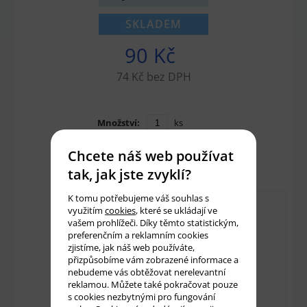
SKLADEM
90 Kč
74 Kč bez DPH
Množství:
ks
Přidat do košíku
Chcete náš web používat
tak, jak jste zvyklí?
K tomu potřebujeme váš souhlas s
využitím
cookies
, které se ukládají ve
vašem prohlížeči. Díky těmto statistickým,
preferenčním a reklamním cookies
zjistíme, jak náš web používáte,
přizpůsobíme vám zobrazené informace a
nebudeme vás obtěžovat nerelevantní
reklamou. Můžete také pokračovat pouze
s cookies nezbytnými pro fungování