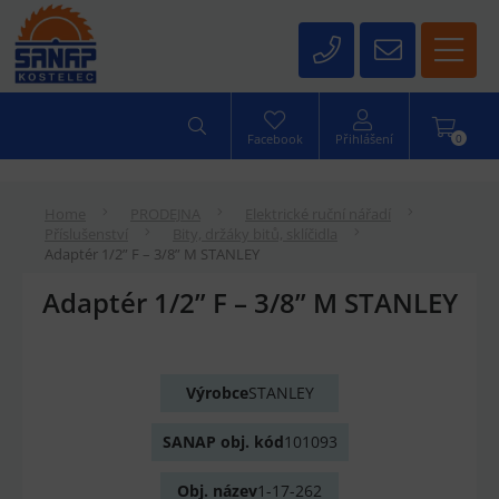
0
Facebook
Přihlášení
Home
PRODEJNA
Elektrické ruční nářadí
Příslušenství
Bity, držáky bitů, sklíčidla
Adaptér 1/2” F – 3/8” M STANLEY
Adaptér 1/2” F – 3/8” M STANLEY
Výrobce
STANLEY
SANAP obj. kód
101093
Obj. název
1-17-262