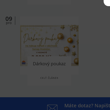
09
pro
Dárkový poukaz
CELÝ ČLÁNEK
Máte dotaz? Napiš