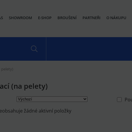
ÁS
SHOWROOM
E-SHOP
BROUŠENÍ
PARTNEŘI
O NÁKUPU
 pelety)
ací (na pelety)
Po
eobsahuje žádné aktivní položky