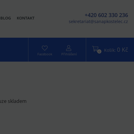
+420 602 330 236
BLOG
KONTAKT
sekretariat@sanapkostelec.cz
0 Kč
Košík:
0
Facebook
Přihlášení
uze skladem