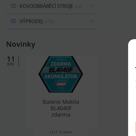
KOVOOBRÁBĚCÍ STROJE
24
VÝPRODEJ
176
Novinky
11
bře
Baterie Makita
BL4040F
zdarma
CELÝ ČLÁNEK