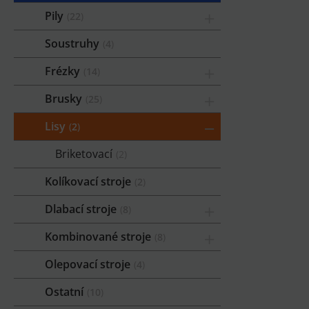
Pily
22
Soustruhy
4
Frézky
14
Brusky
25
Lisy
2
Briketovací
2
Kolíkovací stroje
2
Dlabací stroje
8
Kombinované stroje
8
Olepovací stroje
4
Ostatní
10