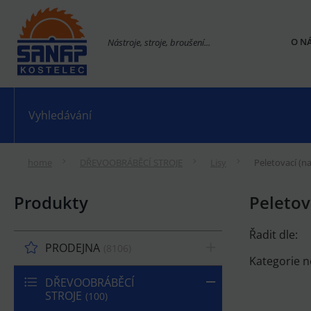
O N
Nástroje, stroje, broušení...
home
DŘEVOOBRÁBĚCÍ STROJE
Lisy
Peletovací (na
Produkty
Peletov
Řadit dle:
PRODEJNA
8106
Kategorie n
DŘEVOOBRÁBĚCÍ
STROJE
100