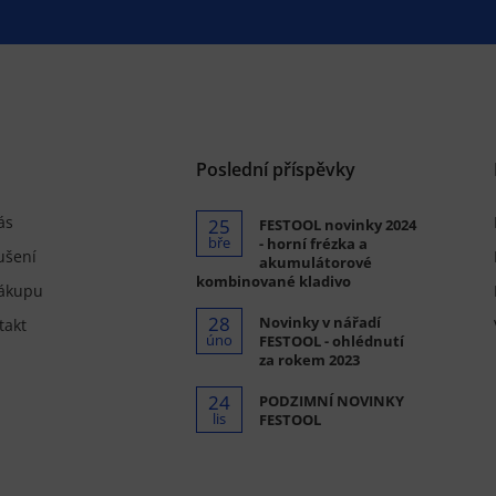
.
Poslední příspěvky
ás
25
FESTOOL novinky 2024
bře
- horní frézka a
ušení
akumulátorové
kombinované kladivo
ákupu
28
Novinky v nářadí
takt
úno
FESTOOL - ohlédnutí
za rokem 2023
24
PODZIMNÍ NOVINKY
lis
FESTOOL