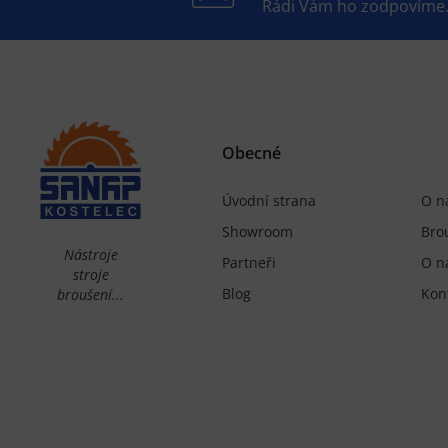
Rádi Vám ho zodpovíme
Obecné
Úvodní strana
O n
Showroom
Bro
Nástroje
Partneři
O n
stroje
Blog
Kon
broušení...